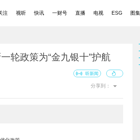
关注
视听
快讯
一财号
直播
电视
ESG
图
新一轮政策为“金九银十”护航
听新闻
分享到：