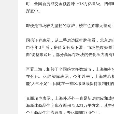
时，全国新房成交金额曾冲上18万亿量级。四
探底中。
即便是市场较为坚韧的京沪，楼市也并非无差别
国信证券表示，从二手房边际挂牌价看，北京房价在
自今年3月后，房价又有所下滑，市场热度短暂回
向”调整限购后，部分高库存板块的去化压力将有
再看上海，相较于全国绝大多数城市，上海拥有
在分化。亿翰智库表示，今年以来，上海核心
能“人气不足”，因此在一些区域继续保持限制性
克而瑞也表示，上海外环外一直是新房供应和成交
海新建商品住宅库存面积733.21万平方米，其中外
个月商品住宅流速看，去化周期17.6个月。