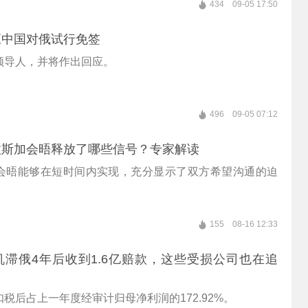
434
09-05 17:50
应中国对俄试行免签
领导人，并将作出回应。
496
09-05 07:12
拉斯加会晤释放了哪些信号？专家解读
会晤能够在短时间内实现，充分显示了双方希望沟通的迫
155
08-16 12:33
滞俄4年后收到1.6亿赔款，这些受损公司也在追
税后占上一年度经审计归母净利润的172.92%。