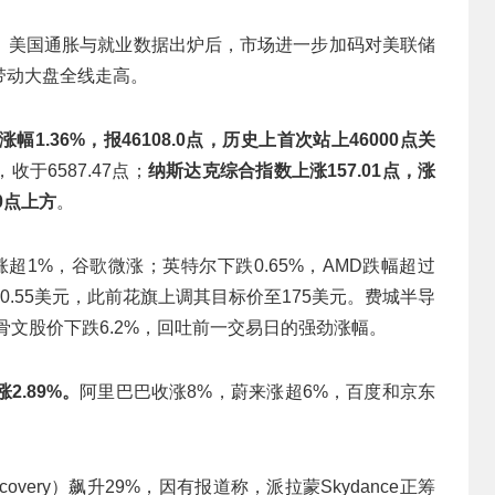
。美国通胀与就业数据出炉后，市场进一步加码对美联储
带动大盘全线走高。
幅1.36%，报46108.0点，历史上首次站上46000点关
收于6587.47点；
纳斯达克综合指数上涨157.01点，涨
00点上方
。
超1%，谷歌微涨；英特尔下跌0.65%，AMD跌幅超过
150.55美元，此前花旗上调其目标价至175美元。费城半导
骨文股价下跌6.2%，回吐前一交易日的强劲涨幅。
2.89%。
阿里巴巴收涨8%，蔚来涨超6%，百度和京东
scovery）飙升29%，因有报道称，派拉蒙Skydance正筹