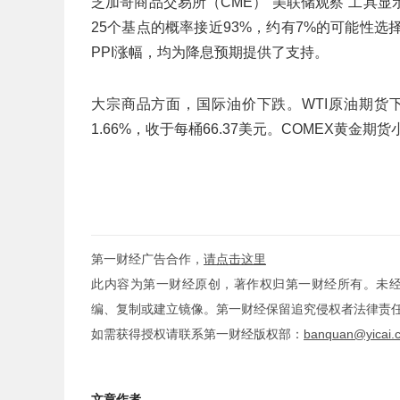
芝加哥商品交易所（CME）“美联储观察”工具
25个基点的概率接近93%，约有7%的可能性
PPI涨幅，均为降息预期提供了支持。
大宗商品方面，国际油价下跌。WTI原油期货下跌
1.66%，收于每桶66.37美元。COMEX黄金期货小
第一财经广告合作，
请点击这里
此内容为第一财经原创，著作权归第一财经所有。未
编、复制或建立镜像。第一财经保留追究侵权者法律责
如需获得授权请联系第一财经版权部：
banquan@yicai.
文章作者