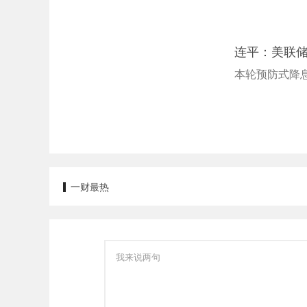
连平：美联
本轮预防式降
一财最热