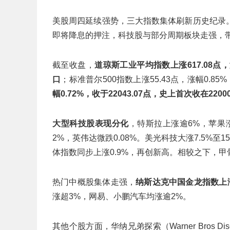
美股周四延续强势，三大指数集体刷新历史纪录
即将降息的押注，科技股与部分周期板块走强，
截至收盘，
道琼斯工业平均指数上涨617.08点，涨
口
；标准普尔500指数上涨55.43点，涨幅0.85%，
幅0.72%，收于22043.07点，史上首次收在220
大型科技股表现分化
，特斯拉上涨逾6%，苹果涨
2%，英伟达微跌0.08%。美光科技大涨7.5%至
体指数同步上涨0.9%，再创新高。相较之下，甲
热门中概股集体走强，
纳斯达克中国金龙指数上涨
涨超3%，网易、小鹏汽车均涨逾2%。
其他个股方面，华纳兄弟探索（Warner Bros Di