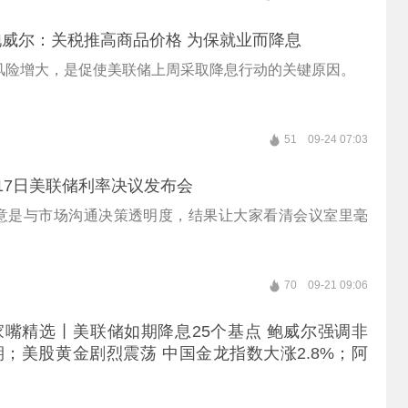
威尔：关税推高商品价格 为保就业而降息
风险增大，是促使美联储上周采取降息行动的关键原因。
51
09-24 07:03
17日美联储利率决议发布会
意是与市场沟通决策透明度，结果让大家看清会议室里毫
70
09-21 09:06
嘴精选丨美联储如期降息25个基点 鲍威尔强调非
；美股黄金剧烈震荡 中国金龙指数大涨2.8%；阿
片曝光：重要参数与H20相当！