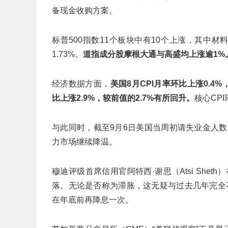
备现金收购方案。
标普500指数11个板块中有10个上涨，其中材
1.73%。
道指成分股摩根大通与高盛均上涨逾1%
经济数据方面，
美国8月CPI月率环比上涨0.4
比上涨2.9%，较前值的2.7%有所回升。
核心CP
与此同时，截至9月6日美国当周初请失业金人数升
力市场继续降温。
穆迪评级首席信用官阿特西·谢思（Atsi She
落。无论是否称为滞胀，这无疑与过去几年完全
在年底前再降息一次。