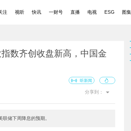
关注
视听
快讯
一财号
直播
电视
ESG
图
大指数齐创收盘新高，中国金
听新闻
分享到：
美联储下周降息的预期。